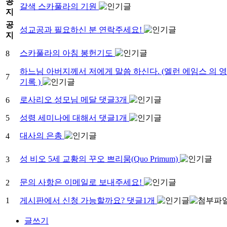
공
갈색 스카풀라의 기원
지
공
성교공과 필요하신 분 연락주세요!
지
스카풀라의 아침 봉헌기도
8
하느님 아버지께서 저에게 말씀 하신다. (엘런 에임스 의 
7
기록 )
로사리오 성모님 메달
댓글
3
개
6
5
성령 세미나에 대해서
댓글
1
개
대사의 은총
4
성 비오 5세 교황의 꾸오 쁘리뭄(Quo Primum)
3
문의 사항은 이메일로 보내주세요!
2
1
게시판에서 신청 가능할까요?
댓글
1
개
글쓰기