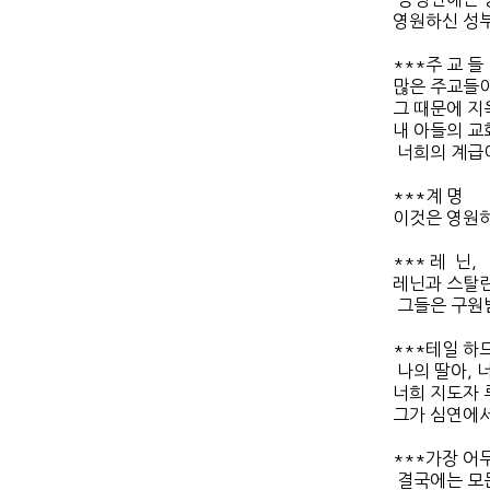
영원하신 성부
***주 교 들
많은 주교들이
그 때문에 지
내 아들의 교
너희의 계급이 
***계 명
이것은 영원하
*** 레 닌,
레닌과 스탈린
그들은 구원받
***테일 하드
나의 딸아, 너
너희 지도자 
그가 심연에서 
***가장 어
결국에는 모든