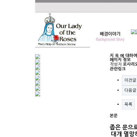
지 옥 에 대하
페이지 정보
작성자
로사리
관련링크
이전글
다음글
목록
본문
좁은 문으
대개 멸망