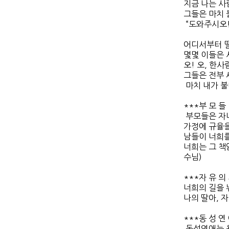
지금 나는 사
그들은 마치 
“도와주시오!
어디서부터 떨
몇몇 이들은 
오! 오, 한사
그들은 전부 
마치 내가 불타
***부 모 들
부모들은 자
가정에 규율을
남들이 너희를
너희는 그 책
수님)
***자 유 의
너희의 길을 
나의 딸아, 자
***동 성 연
동성연애는 