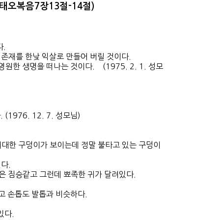
마태오복음7장13절-14절)
.
존재를 한낮 익살로 만들어 버릴 것이다.
한 생명을 떠나는 것이다. (1975. 2. 1. 성모
976. 12. 7. 성모님)
! 거대한 구덩이가 보이는데 정말 불타고 있는 구덩이
다.
반은 짐승같고 그런데 뾰족한 귀가 달려있다.
길고 손톱도 발톱과 비슷하다.
있다.