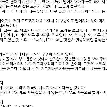
람들이 떨어지고 있는 게 보인다. 그들이 떨어지자마자 불에 타기 시
불타는 석탄과 같은 오렌지 색깔이다. 그들이 절규한다.
 자비를! 자비를! 너무 늦었다! 너무 늦었다!” 오! 오, 하느님! 그
어지는 건지 모르겠지만 하늘에서 이 구덩이로 떨어지는 것이 마치
사제들이다.
람, 그는 - 오, 맙소사! 머리에 추기경의 모자를 쓰고 있다. 어떤 세 
세 명인데, 머리에 모두 주교관을 쓰고 있다. 오, 하느님! 오, 너무
고 있는 것 같다······ “나의 딸아···· 너는 영원히 멸망해버린 불쌍한 
녀들의 영혼에 대한 지도와 구원에 책임이 있다.
 되돌려라. 부모들은 가정에서 순결함과 경건함의 표양을 보여 주어
 대신해서 자녀들을 지도해주리라 기대하지 말아라. 그것은 너희의 의
임을 거부할 수 없다. 만일 거부한다면 자녀들을 거부하고 그들을 지옥의 
 지
뉘우쳐라. 그러면 천국이 너희를 다시 받아들일 것이다.
신의 자유의지로 지옥 길을 가지 않는 한, 아무도 지옥으로 떨어지지 않는
 애
용서받지 못할 것이다.