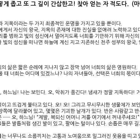
떻게 좁고 또 그 길이 간삽한고! 찾아 얻는 자 적도다. (
과 지옥이라는 두 가지 최종적인 운명을 가지고 있을 뿐이다.
게서 자신의 왕국, 지옥의 존재에 대한 진실을 없애려 노력하고 있다
죄를 범하고 빛의 성신에서 멀어지도록 너희를 기만하기 위해 자신의 
 빛의 성신을 떠나면 하늘에 계신 지고 지존하신 천주 성부의 왕국, 영원
의 삶은 짧은 순례에 지나지 않고 장막 넘어 너희의 삶은 영원하다.
 때 너희는 어디에 있겠느냐? 나의 자녀들아, 선택은 너희의 몫이다. (1
, 하느님! 나는 보인다. 오, 악취가 풍긴다! 냄새가 정말 지독하다
이고 뜨겁게 불타고 있다. 오! 오! 그리고 무시무시한 생물체가 보인
양쪽에 달라붙어 있고, 몇몇은 기괴한 날개가 있다. 반은 사람같고 
······ 오, 하느님! “제발, 복되신 어머니 저를 여기에서 꺼내주세요!”
 그들은 발톱처럼 생긴 발이 있고, 팔에는 털이나 있다. 손톱은 매우 
는 너무나도 소름끼치는 고통과 노여움으로 일그러진 웃음을 띠고 