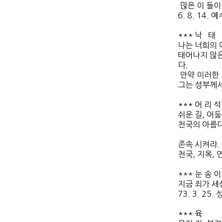
많은 이 들이
6. 8. 14. 
*** 낙 태
나는 너희의 
태어나지 않은
다.
만약 이러한
그는 성부께서
*** 어 리 석
쉬운 길, 어
천국의 아름다운
존속 시켜라.
천국, 지옥, 
*** 눈 송 이
지금 죄가 세
73. 3. 25.
*** 육