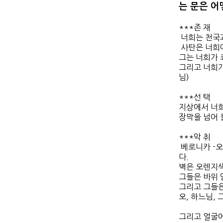
는 문은 어
***존 재
너희는 천국
사탄은 너희에
그는 너희가 
그리고 너희가
님)
***선 택
지상에서 너희
장막을 넘어 올
***악 취
베로니카 -오
다.
벽은 오렌지색
그들은 바위 
그리고 그들은 
오, 하느님,
그리고 얼굴에